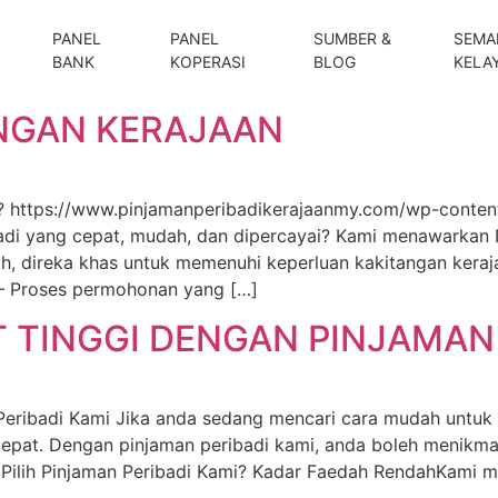
PANEL
PANEL
SUMBER &
SEMA
BANK
KOPERASI
BLOG
KELA
NGAN KERAJAAN
mi? https://www.pinjamanperibadikerajaanmy.com/wp-cont
di yang cepat, mudah, dan dipercayai? Kami menawarkan P
ah, direka khas untuk memenuhi keperluan kakitangan keraj
 – Proses permohonan yang […]
TINGGI DENGAN PINJAMAN 
Peribadi Kami Jika anda sedang mencari cara mudah untuk
 tepat. Dengan pinjaman peribadi kami, anda boleh menikmat
Pilih Pinjaman Peribadi Kami? Kadar Faedah RendahKami 