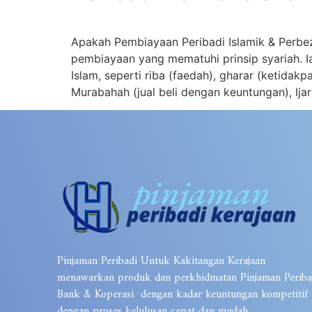
Apakah Pembiayaan Peribadi Islamik & Perbe
pembiayaan yang mematuhi prinsip syariah. I
Islam, seperti riba (faedah), gharar (ketidak
Murabahah (jual beli dengan keuntungan), Ija
Pinjaman Peribadi Untuk Kakitangan Kerajaan
menawarkan produk dan perkhidmatan Pinjaman Periba
Bank & Koperasi dengan kadar keuntungan kompetitif
dengan proses kelulusan cepat dan mudah