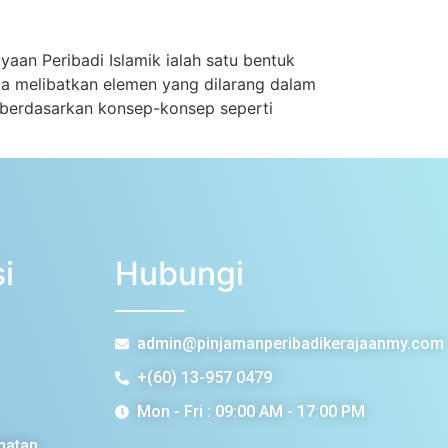
an Peribadi Islamik ialah satu bentuk
pa melibatkan elemen yang dilarang dalam
ni berdasarkan konsep-konsep seperti
i
Hubungi
admin@pinjamanperibadikerajaanmy.com
+(60) 13-957 0479
Mon - Fri : 09:00 AM - 17:00 PM
matan