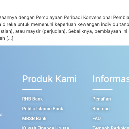
zaannya dengan Pembiayaan Peribadi Konvensional Pembiaya
a direka untuk memenuhi keperluan kewangan individu tan
pastian), atau maysir (perjudian). Sebaliknya, pembiayaan i
rah […]
Produk Kami
Informas
RHB Bank
Penafian
Public Islamic Bank
Bantuan
di
MBSB Bank
FAQ
Kuwait Finance House
Tempoh Perkhid