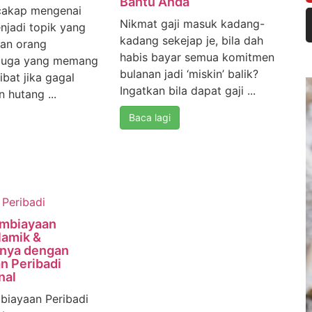
Bantu Anda
cakap mengenai
Nikmat gaji masuk kadang-
enjadi topik yang
kadang sekejap je, bila dah
an orang
habis bayar semua komitmen
 juga yang memang
bulanan jadi ‘miskin’ balik?
ibat jika gagal
Ingatkan bila dapat gaji ...
 hutang ...
Baca lagi
Peribadi
mbiayaan
lamik &
nya dengan
n Peribadi
nal
iayaan Peribadi