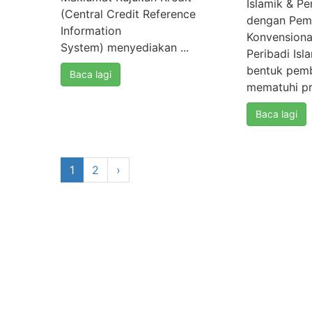
Islamik & P
(Central Credit Reference
dengan Pemb
Information
Konvensiona
System) menyediakan ...
Peribadi Isl
bentuk pem
Baca lagi
mematuhi pri
Baca lagi
1
2
›