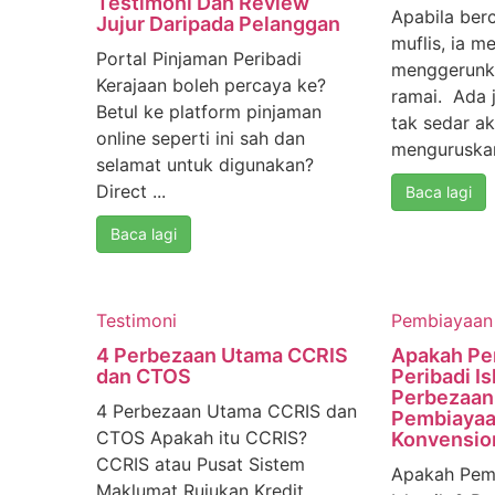
Testimoni Dan Review
Apabila ber
Jujur Daripada Pelanggan
muflis, ia m
Portal Pinjaman Peribadi
menggerunk
Kerajaan boleh percaya ke?
ramai. Ada
Betul ke platform pinjaman
tak sedar ak
online seperti ini sah dan
menguruskan
selamat untuk digunakan?
Direct ...
Baca lagi
Baca lagi
Testimoni
Pembiayaan 
4 Perbezaan Utama CCRIS
Apakah Pe
dan CTOS
Peribadi Is
Perbezaan
4 Perbezaan Utama CCRIS dan
Pembiayaa
CTOS Apakah itu CCRIS?
Konvensio
CCRIS atau Pusat Sistem
Apakah Pemb
Maklumat Rujukan Kredit