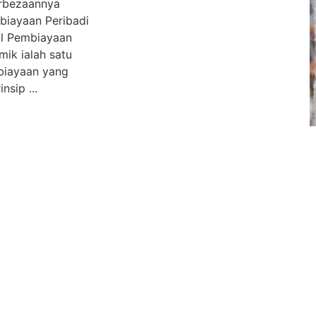
erbezaannya
iayaan Peribadi
l Pembiayaan
amik ialah satu
biayaan yang
nsip ...